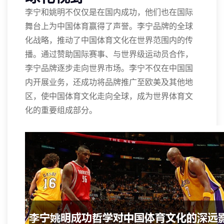
李宁和姚明不仅仅是在国内成功，他们也在国际
舞台上为中国体育赢得了声誉。李宁品牌的全球
化战略，推动了中国体育文化在世界范围内的传
播。通过赞助国际赛事、与世界级运动员合作，
李宁品牌逐步走向世界市场。李宁不仅在中国国
内开展业务，还成功将品牌推广至欧美及其他地
区，使中国体育文化走向全球，成为世界体育文
化的重要组成部分。