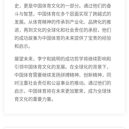
史，更是中国体育文化的一部分。通过他们的奋
斗与智慧，中国体育在多个层面实现了跨越式的
发展。从体育精神的传承到产业化、品牌化的推
进，再到文化的全球化和社会责任的承担，他们
的成功故事为中国体育的未来提供了宝贵的经验
和启示。
展望未来，李宁和姚明的成功哲学将继续影响和
引领中国体育文化的发展。在全球化的背景下，
中国体育需要继续发扬拼搏精神、创新精神，同
时注重社会责任和公益事业的推动。通过他们的
启示，中国体育将在未来更加繁荣，成为全球体
育文化的重要力量。