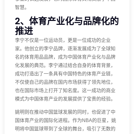
智慧。
2、体育产业化与品牌化的
推进
李宁不仅是一位运动员，更是一位成功的企业
家。他创立的李宁品牌，逐渐发展成为了全球知
名的体育用品品牌，成为中国体育产业化与品牌
化发展的典范。李宁通过结合自身的体育背景，
成功打造出了一条具有中国特色的体育产业链，
不仅使自己的品牌在国内市场获得了领先地位，
也在国际市场上打开了知名度。这一成功的商业
模式为中国体育产业的发展提供了宝贵的经验。
姚明则在推动中国篮球发展的同时，也促进了中
国体育产业的国际化进程。作为NBA的巨星，姚
明将中国篮球带到了全球的舞台，吸引了无数的