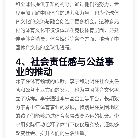
和全球化提供了新的视野。通过他们的努力，世
界更加了解中国体育的魅力和力量，也为全球体
育文化的交流与融合创造了更多机会。这种多元
化的体育文化不仅仅体现在竞技体育层面，还延
伸至体育消费、体育娱乐等各个方面，推动了中
国体育文化的全球化进程。
4、社会责任感与公益事
业的推动
除了在体育领域的成就，李宁和姚明在社会责任
感和公益事业方面的努力，也为中国体育文化树
立了榜样。李宁通过李宁基金会等平台，长期致
力于青少年体育事业的发展，特别是在贫困地区
的孩子们能够通过体育获得改变命运的机会。李
宁用实际行动诠释了体育不仅仅是竞技，还能够
改变社会、提升人们的生活质量。