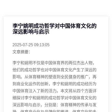
李宁姚明成功哲学对中国体育文化的
深远影响与启示
2025-07-25 09:13:05
文章摘要：
李宁和姚明不仅是中国体育界的两位杰出人物，
他们的成功哲学也对中国体育文化产生了深远的
影响。从体育精神的塑造到全民健身的推广，再
到商业化运作的创新，李宁和姚明的成功经历为
中国体育注入了新的活力。本文将从四个方面详
细探讨李宁和姚明的成功哲学对中国体育文化的
深远影响与启示，分别是：体育精神的传承与发
扬、体育产业化与品牌化的推进、体育文化的多