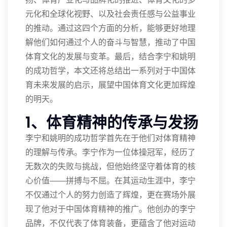
元化和全球化视野、以及社会责任感与公益事业
的推动。通过这四个方面的分析，能够更好地理
解他们如何通过个人的奋斗与智慧，推动了中国
体育文化的发展与变革。最后，结合李宁和姚明
的成功哲学，本文还将总结出一系列对于中国体
育未来发展的启示，展望中国体育文化更加辉煌
的明天。
1、体育精神的传承与发扬
李宁和姚明的成功哲学首先在于他们对体育精神
的理解与传承。李宁作为一位体操冠军，经历了
无数次的失败与挑战，但他始终坚守着体育的核
心价值——拼搏与不屈。在其运动生涯中，李宁
不仅通过个人的努力创造了辉煌，更在赛场外展
现了他对于中国体育精神的推广。他创办的李宁
品牌，不仅代表了体育装备，更蕴含了他对运动